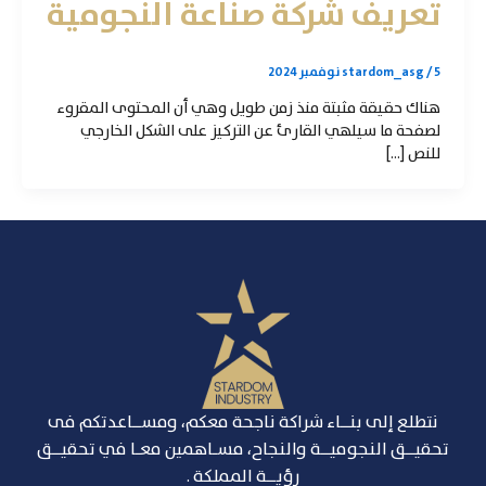
تعريف شركة صناعة النجومية
5 نوفمبر 2024
/
stardom_asg
هناك حقيقة مثبتة منذ زمن طويل وهي أن المحتوى المقروء
لصفحة ما سيلهي القارئ عن التركيز على الشكل الخارجي
للنص […]
نتطلع إلى بنــاء شراكة ناجحة معكم، ومســاعدتكم فى
تحقيــق النجوميــة والنجاح، مسـاهمين معـا في تحقيــق
رؤيــة المملكة .